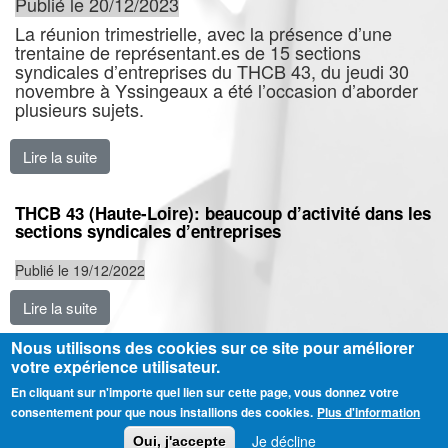
Publié le 20/12/2023
La réunion trimestrielle, avec la présence d’une
trentaine de représentant.es de 15 sections
syndicales d’entreprises du THCB 43, du jeudi 30
novembre à Yssingeaux a été l’occasion d’aborder
plusieurs sujets.
Lire la suite
de Syndicat THCB Haute-Loire : poursuivre un foncti
THCB 43 (Haute-Loire): beaucoup d’activité dans les
sections syndicales d’entreprises
Publié le 19/12/2022
Lire la suite
de THCB 43 (Haute-Loire): beaucoup d’activité dans l
Nous utilisons des cookies sur ce site pour améliorer
votre expérience utilisateur.
En cliquant sur n'importe quel lien sur cette page, vous donnez votre
Ⓒ CGT Fédération THCB - Tous les droits réservés -
Mentions légales
consentement pour que nous installions des cookies.
Plus d'information
Contactez-nous
Je décline
Oui, j'accepte