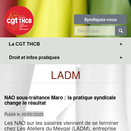
Toggle
Aller
navigation
au
contenu
Syndiquez-vous
principal
Formulaire
de
R
La CGT THCB
recherche
Droit et infos pratiques
LADM
NAO sous-traitance Maro : la pratique syndicale
change le résultat
Publié le 20/05//2025
Les NAO sur les salaires viennent de se terminer
chez Les Ateliers du Meygal (LADM), entreprise