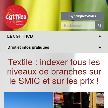
Toggle
Aller
navigation
au
contenu
Syndiquez-vous
principal
Formulaire
de
R
La CGT THCB
recherche
Droit et infos pratiques
Textile : indexer tous les
niveaux de branches sur
le SMIC et sur les prix !