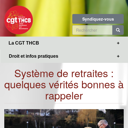
Toggle
Aller
navigation
au
contenu
Syndiquez-vous
principal
Formulaire
de
R
La CGT THCB
recherche
Droit et infos pratiques
Système de retraites :
quelques vérités bonnes à
rappeler