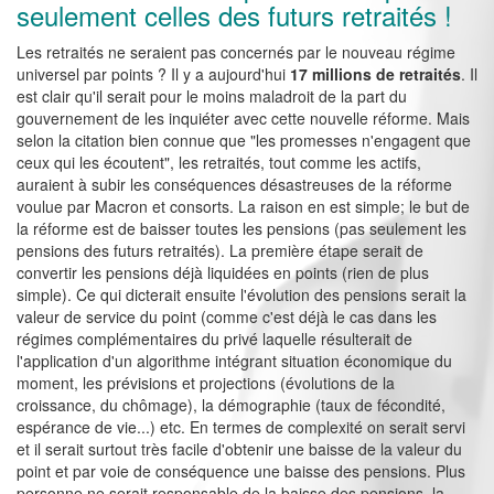
seulement celles des futurs retraités !
Les retraités ne seraient pas concernés par le nouveau régime
universel par points ? Il y a aujourd'hui
17 millions de retraités
. Il
est clair qu'il serait pour le moins maladroit de la part du
gouvernement de les inquiéter avec cette nouvelle réforme. Mais
selon la citation bien connue que "les promesses n'engagent que
ceux qui les écoutent", les retraités, tout comme les actifs,
auraient à subir les conséquences désastreuses de la réforme
voulue par Macron et consorts. La raison en est simple; le but de
la réforme est de baisser toutes les pensions (pas seulement les
pensions des futurs retraités). La première étape serait de
convertir les pensions déjà liquidées en points
(rien de plus
simple). Ce qui dicterait ensuite l'évolution des pensions serait la
valeur de service du point (comme c'est déjà le cas dans les
régimes complémentaires du privé laquelle résulterait de
l'application d'un algorithme intégrant situation économique du
moment, les prévisions et projections (évolutions de la
croissance, du chômage), la démographie (taux de fécondité,
espérance de vie...) etc. En termes de complexité on serait servi
et il serait surtout très facile d'obtenir une baisse de la valeur du
point et par voie de conséquence une baisse des pensions. Plus
personne ne serait responsable de la baisse des pensions, la