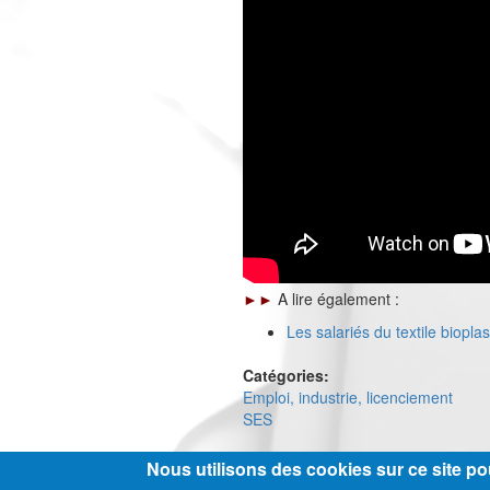
►►
A lire également :
Les salariés du textile biopl
Catégories:
Emploi, industrie, licenciement
SES
Nous utilisons des cookies sur ce site pou