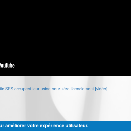
astic SES occupent leur usine pour zéro licenciement [vidéo]
r améliorer votre expérience utilisateur.