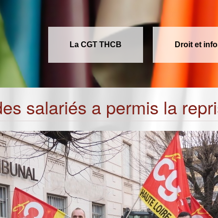
La CGT THCB
Droit et inf
es salariés a permis la repr