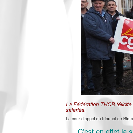
La Fédération THCB félicite
salariés.
La cour d’appel du tribunal de Riom 
C’est en effet la 