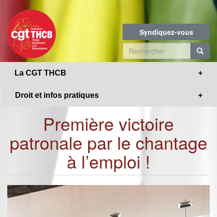
Toggle
Aller
navigation
au
contenu
Syndiquez-vous
principal
Formulaire
de
R
La CGT THCB
recherche
Droit et infos pratiques
Première victoire
patronale par le chantage
à l’emploi !