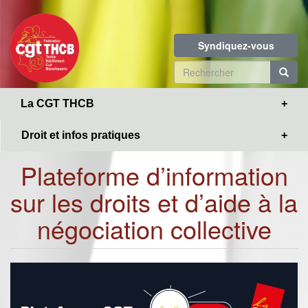
Toggle
Aller
navigation
au
contenu
Syndiquez-vous
principal
Formulaire
de
R
La CGT THCB
recherche
Droit et infos pratiques
Plateforme d’information
sur les droits et d’aide à la
négociation collective