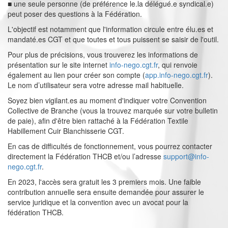
■ une seule personne (de préférence le.la délégué.e syndical.e)
peut poser des questions à la Fédération.
L'objectif est notamment que l'information circule entre élu.es et
mandaté.es CGT et que toutes et tous puissent se saisir de l'outil.
Pour plus de précisions, vous trouverez les informations de
présentation sur le site internet
info-nego.cgt.fr
, qui renvoie
également au lien pour créer son compte (
app.info-nego.cgt.fr
).
Le nom d’utilisateur sera votre adresse mail habituelle.
Soyez bien vigilant.es au moment d'indiquer votre Convention
Collective de Branche (vous la trouvez marquée sur votre bulletin
de paie), afin d'être bien rattaché à la Fédération Textile
Habillement Cuir Blanchisserie CGT.
En cas de difficultés de fonctionnement, vous pourrez contacter
directement la Fédération THCB et/ou l’adresse
support@info-
nego.cgt.fr
.
En 2023, l'accès sera gratuit les 3 premiers mois. Une faible
contribution annuelle sera ensuite demandée pour assurer le
service juridique et la convention avec un avocat pour la
fédération THCB.