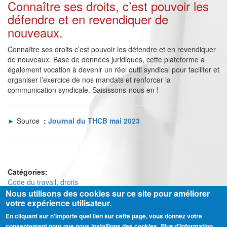
Connaître ses droits, c’est pouvoir les
défendre et en revendiquer de
nouveaux.
Connaître ses droits c’est pouvoir les défendre et en revendiquer
de nouveaux. Base de données juridiques, cette plateforme a
également vocation à devenir un réel outil syndical pour faciliter et
organiser l’exercice de nos mandats et renforcer la
communication syndicale. Saisissons-nous en !
►
Source
:
Journal du THCB mai 2023
Catégories:
Code du travail, droits
Nous utilisons des cookies sur ce site pour améliorer
votre expérience utilisateur.
En cliquant sur n'importe quel lien sur cette page, vous donnez votre
Ⓒ CGT Fédération THCB - Tous les droits réservés -
Mentions légales
consentement pour que nous installions des cookies.
Plus d'information