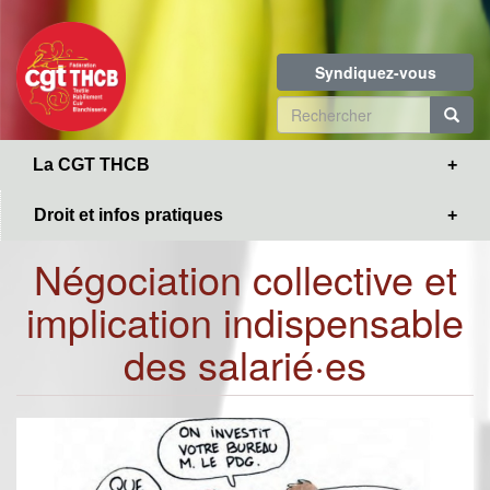
Toggle
Aller
navigation
au
contenu
Syndiquez-vous
principal
Formulaire
de
R
La CGT THCB
recherche
Droit et infos pratiques
Négociation collective et
implication indispensable
des salarié·es