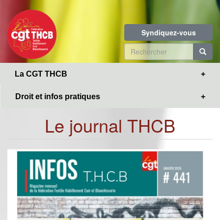
Toggle
Aller
navigation
au
contenu
Syndiquez-vous
principal
Formulaire
de
R
La CGT THCB
recherche
Droit et infos pratiques
Le journal THCB