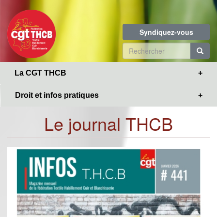
Toggle
Aller
navigation
au
contenu
Syndiquez-vous
principal
Formulaire
de
R
La CGT THCB
recherche
Droit et infos pratiques
Le journal THCB