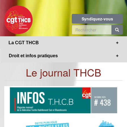
Toggle
Aller
navigation
au
contenu
Syndiquez-vous
principal
Formulaire
de
R
La CGT THCB
recherche
Droit et infos pratiques
Le journal THCB