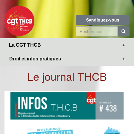
Toggle
Aller
navigation
au
contenu
Syndiquez-vous
principal
Formulaire
de
R
La CGT THCB
recherche
Droit et infos pratiques
Le journal THCB