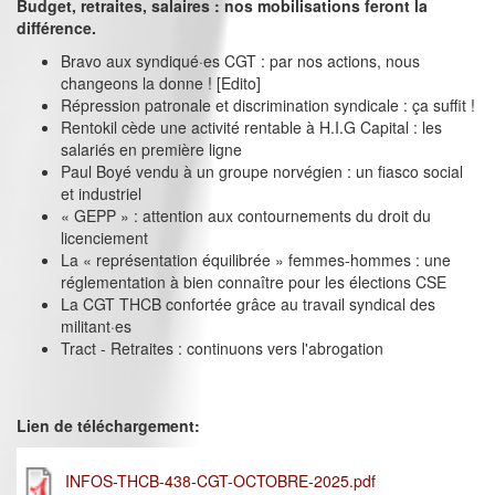
Budget, retraites, salaires : nos mobilisations feront la
différence.
Bravo aux syndiqué·es CGT : par nos actions, nous
changeons la donne ! [Edito]
Répression patronale et discrimination syndicale : ça suffit !
Rentokil cède une activité rentable à H.I.G Capital : les
salariés en première ligne
Paul Boyé vendu à un groupe norvégien : un fiasco social
et industriel
« GEPP » : attention aux contournements du droit du
licenciement
La « représentation équilibrée » femmes-hommes : une
réglementation à bien connaître pour les élections CSE
La CGT THCB confortée grâce au travail syndical des
militant·es
Tract - Retraites : continuons vers l'abrogation
Lien de téléchargement:
INFOS-THCB-438-CGT-OCTOBRE-2025.pdf