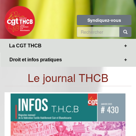
Toggle
Aller
navigation
au
contenu
Syndiquez-vous
principal
Formulaire
de
R
La CGT THCB
recherche
Droit et infos pratiques
Le journal THCB