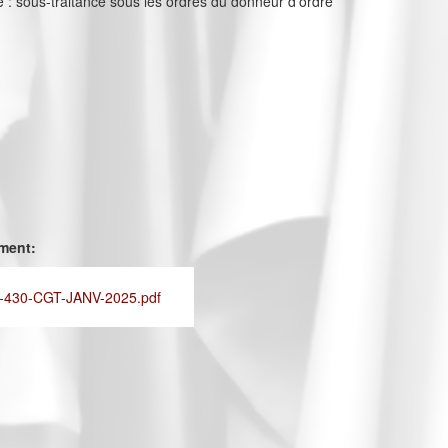
 : sous-traitance sous les ordres du donneur d’ordre
ement:
430-CGT-JANV-2025.pdf