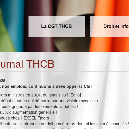
La CGT THCB
Droit et inf
ournal THCB
025
et nos emplois, continuons à développer la CGT
ers ministres en 2024, du jamais vu ! [Edito]
 début d’année qui démarre par une victoire syndicale
e base grignoté par les éléments variables !
3,5% d’augmentation générale !
ndues chez HEXCEL Fibers
t bateau : l’entreprise ne doit pas être bradée, ni les salariés sacrifiés 