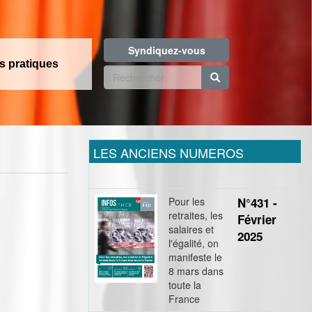
Syndiquez-vous
os pratiques
Formulaire
de
Rechercher
recherche
LES ANCIENS NUMEROS
Pour les
N°431 -
retraites, les
Février
salaires et
2025
l'égalité, on
manifeste le
8 mars dans
toute la
!
France