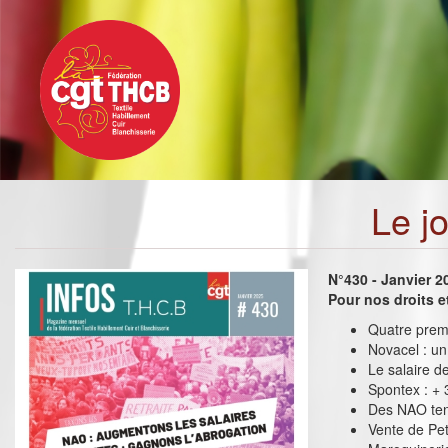
Toggle
Aller
navigation
au
contenu
principal
Le j
N°430 - Janvier 2
Pour nos droits 
Quatre premi
Novacel : un
Le salaire d
Spontex : + 
Des NAO te
Vente de Peti