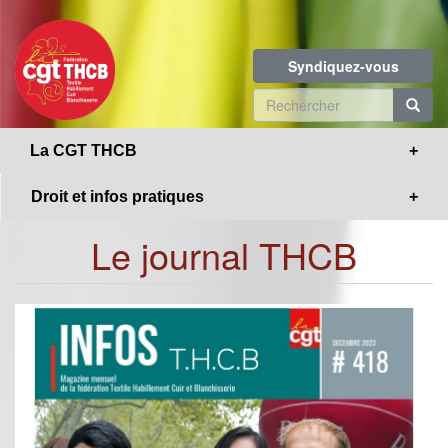
Toggle
Aller
navigation
au
contenu
Syndiquez-vous
principal
Formulaire
de
R
La CGT THCB
recherche
Droit et infos pratiques
Le journal THCB