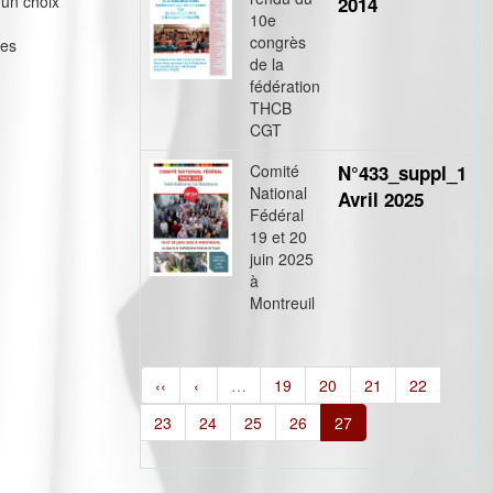
 un choix
2014
10e
congrès
des
de la
fédération
THCB
CGT
Comité
N°433_suppl_1
National
Avril 2025
Fédéral
19 et 20
juin 2025
à
Montreuil
‹‹
‹
…
19
20
21
22
23
24
25
26
27