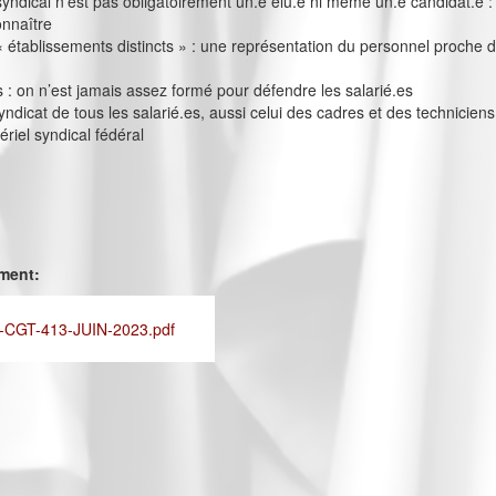
yndical n’est pas obligatoirement un.e élu.e ni même un.e candidat.e :
onnaître
« établissements distincts » : une représentation du personnel proche 
 on n’est jamais assez formé pour défendre les salarié.es
yndicat de tous les salarié.es, aussi celui des cadres et des techniciens
ériel syndical fédéral
ement:
CGT-413-JUIN-2023.pdf