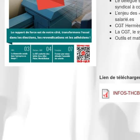
Le délégué s
syndical à c
L’enjeu des 
salarié.es
CGT Hermès :
La CGT, le s
Outils et mat
Lien de télécharg
INFOS-THCB-