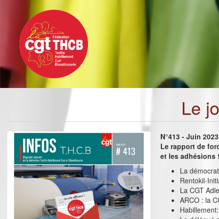
Toggle
Aller
navigation
au
contenu
principal
Le j
N°413 - Juin 2023
Le rapport de for
et les adhésions 
La démocrati
Rentokil-Init
La CGT Adler
ARCO : la C
Habillement