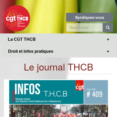
Toggle
Aller
navigation
au
contenu
Syndiquez-vous
principal
Formulaire
de
R
La CGT THCB
recherche
Droit et infos pratiques
Le journal THCB