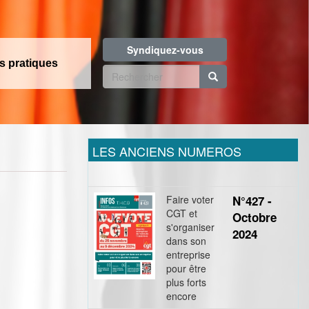
Syndiquez-vous
os pratiques
Formulaire
de
Rechercher
recherche
LES ANCIENS NUMEROS
Faire voter
N°427 -
CGT et
Octobre
s'organiser
2024
dans son
entreprise
pour être
plus forts
encore