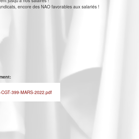
ent jusqu’à nos salaires !
ndicats, encore des NAO favorables aux salariés !
ement:
-CGT-399-MARS-2022.pdf