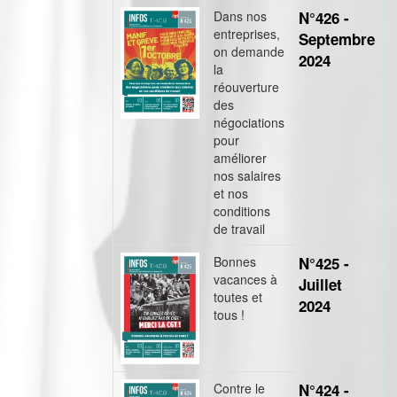
Dans nos
N°426 -
entreprises,
Septembre
on demande
2024
la
réouverture
des
négociations
pour
améliorer
nos salaires
et nos
conditions
de travail
Bonnes
N°425 -
vacances à
Juillet
toutes et
2024
tous !
Contre le
N°424 -