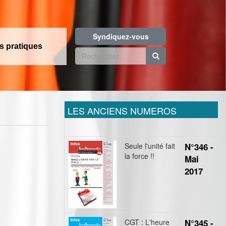
Syndiquez-vous
os pratiques
Formulaire
de
Rechercher
recherche
LES ANCIENS NUMEROS
Seule l'unité fait
N°346 -
la force !!
Mai
2017
CGT : L'heure
N°345 -