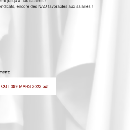
ent jusqu’à nos salaires !
ndicats, encore des NAO favorables aux salariés !
ement:
-CGT-399-MARS-2022.pdf