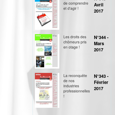
de comprendre
Avril
et d'agir !
2017
Les droits des
N°344 -
chômeurs pris
Mars
en otage !
2017
La reconquête
N°343 -
de nos
Février
industries
2017
professionnelles
!