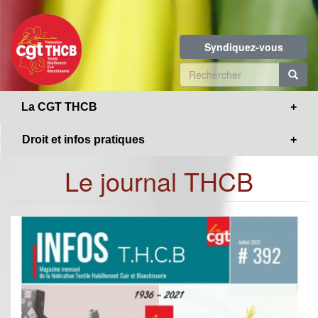
Toggle
Aller
navigation
au
contenu
Syndiquez-vous
principal
Formulaire
de
R
La CGT THCB
recherche
Droit et infos pratiques
Le journal THCB