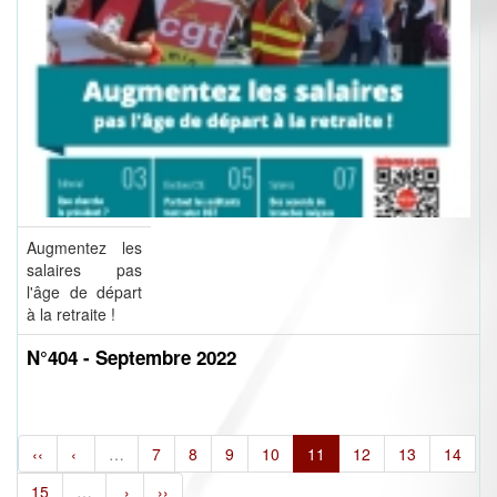
Augmentez les
salaires pas
l'âge de départ
à la retraite !
N°404 - Septembre 2022
‹‹
‹
…
7
8
9
10
11
12
13
14
15
…
›
››