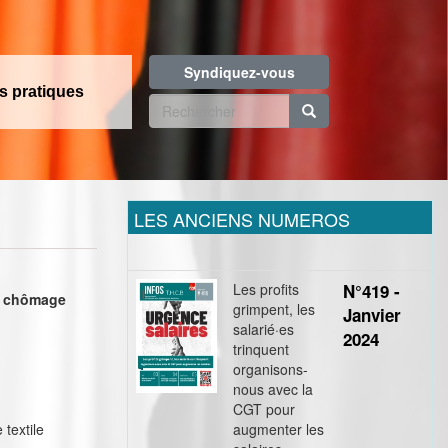
Syndiquez-vous
os pratiques
Formulaire
de
Rechercher
recherche
LES ANCIENS NUMEROS
Les profits
N°419 -
ce chômage
grimpent, les
Janvier
salarié·es
2024
trinquent
organisons-
nous avec la
CGT pour
 textile
augmenter les