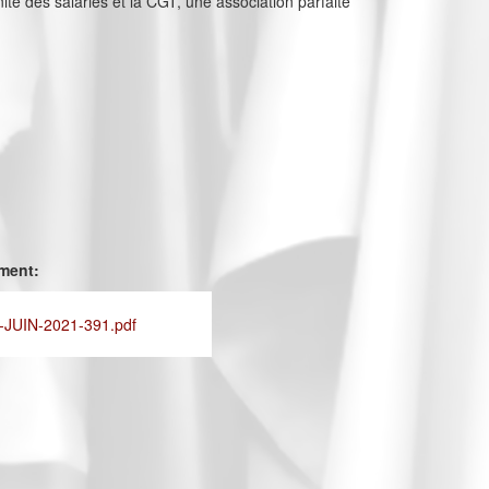
nité des salariés et la CGT, une association parfaite
ement:
JUIN-2021-391.pdf