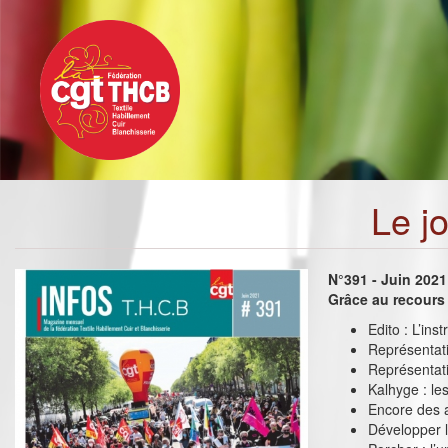
Toggle
Aller
navigation
au
contenu
principal
Le j
N°391 - Juin 2021
Grâce au recours
Edito : L’ins
Représentativ
Représentati
Kalhyge : le
Encore des a
Développer l