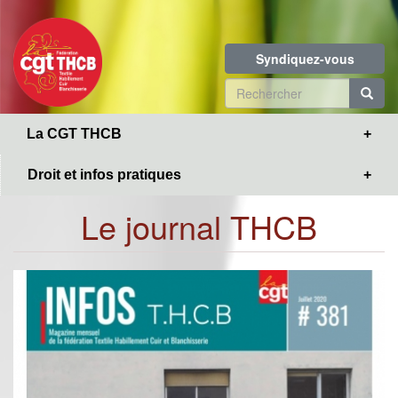
Toggle
Aller
navigation
au
contenu
Syndiquez-vous
principal
Formulaire
de
R
La CGT THCB
recherche
Droit et infos pratiques
Le journal THCB