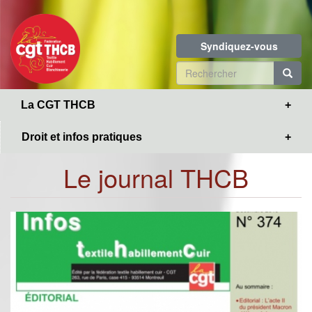
Toggle
Aller
navigation
au
contenu
Syndiquez-vous
principal
Formulaire
de
R
La CGT THCB
recherche
Droit et infos pratiques
Le journal THCB