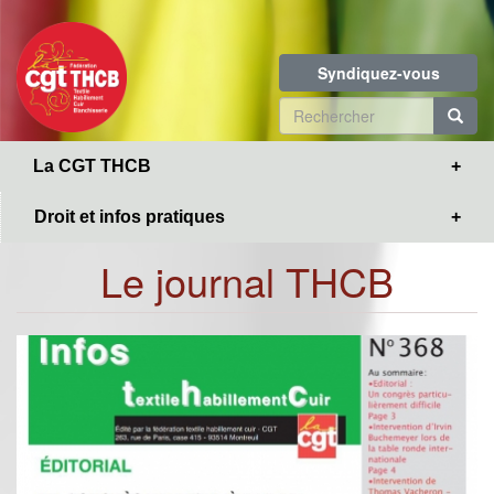
Toggle
Aller
navigation
au
contenu
Syndiquez-vous
principal
Formulaire
de
R
La CGT THCB
recherche
Droit et infos pratiques
Le journal THCB