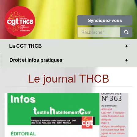
Toggle
Aller
navigation
au
contenu
Syndiquez-vous
principal
Formulaire
de
R
La CGT THCB
recherche
Droit et infos pratiques
Le journal THCB