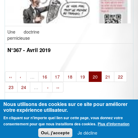
Une doctrine
pernicieuse
N°367 - Avril 2019
‹‹
‹
…
16
17
18
19
20
21
22
23
24
…
›
››
Nous utilisons des cookies sur ce site pour améliorer
votre expérience utilisateur.
En cliquant sur n'importe quel lien sur cette page, vous donnez votre
Ⓒ CGT Fédération THCB - Tous les droits réservés -
Mentions légales
consentement pour que nous installions des cookies.
Plus d'information
Contactez-nous
Je décline
Oui, j'accepte