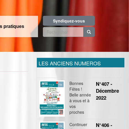
Syndiquez-vous
os pratiques
Formulaire
de
Rechercher
recherche
LES ANCIENS NUMEROS
Bonnes
N°407 -
Fêtes !
Décembre
Belle année
2022
à vous et à
vos
proches
Continuer
N°406 -