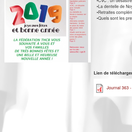
•CVC : un désastre
•La dentelle de No
•Retraites complém
•Quels sont les pr
Lien de télécharg
Journal 363 