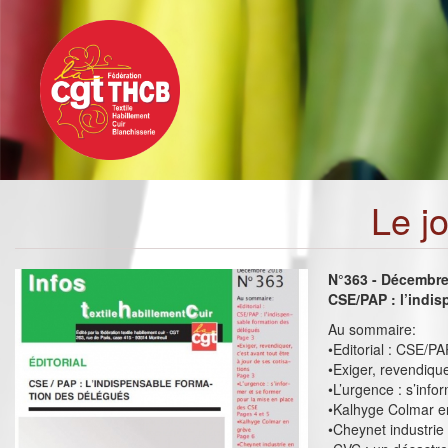
Toggle
Aller
navigation
au
contenu
principal
Le j
N°363 - Décembr
CSE/PAP : l’indi
Au sommaire:
•Editorial : CSE/PA
•Exiger, revendique
•L’urgence : s’inf
•Kalhyge Colmar e
•Cheynet industrie 