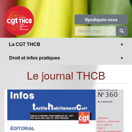
Toggle
Aller
navigation
au
contenu
Syndiquez-vous
principal
Formulaire
de
R
La CGT THCB
recherche
Droit et infos pratiques
Le journal THCB