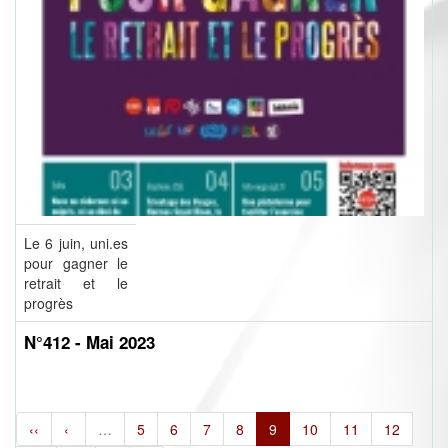
Le 6 juin, uni.es
pour gagner le
retrait et le
progrès
N°412 - Mai 2023
‹‹
‹
…
5
6
7
8
9
10
11
12