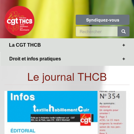
Toggle
Aller
navigation
au
contenu
Syndiquez-vous
principal
Formulaire
de
R
La CGT THCB
recherche
Droit et infos pratiques
Le journal THCB