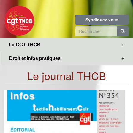
Toggle
Aller
navigation
au
contenu
Syndiquez-vous
principal
Formulaire
de
R
La CGT THCB
recherche
Droit et infos pratiques
Le journal THCB