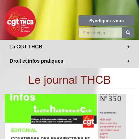
Toggle
Aller
navigation
au
contenu
Syndiquez-vous
principal
Formulaire
de
R
La CGT THCB
recherche
Droit et infos pratiques
Le journal THCB