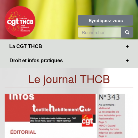
Toggle
Aller
navigation
au
contenu
Syndiquez-vous
principal
Formulaire
de
R
La CGT THCB
recherche
Droit et infos pratiques
Le journal THCB