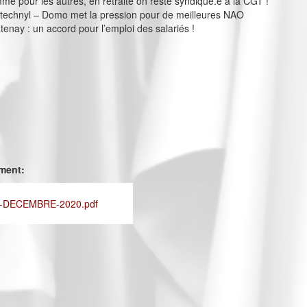
me pour les autres, en retraite on reste syndiqué.e à la CGT !
technyl – Domo met la pression pour de meilleures NAO
enay : un accord pour l’emploi des salariés !
ement:
-DECEMBRE-2020.pdf