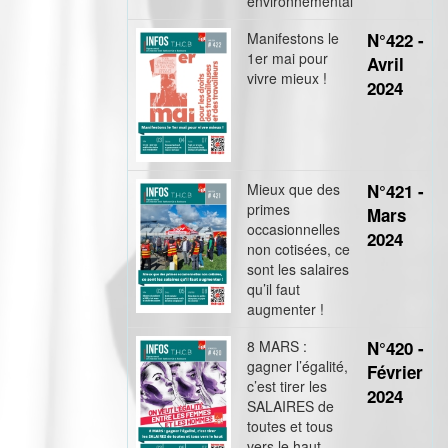
environnemental
Manifestons le
N°422 -
1er mai pour
Avril
vivre mieux !
2024
Mieux que des
N°421 -
primes
Mars
occasionnelles
2024
non cotisées, ce
sont les salaires
qu’il faut
augmenter !
8 MARS :
N°420 -
gagner l’égalité,
Février
c’est tirer les
2024
SALAIRES de
toutes et tous
vers le haut