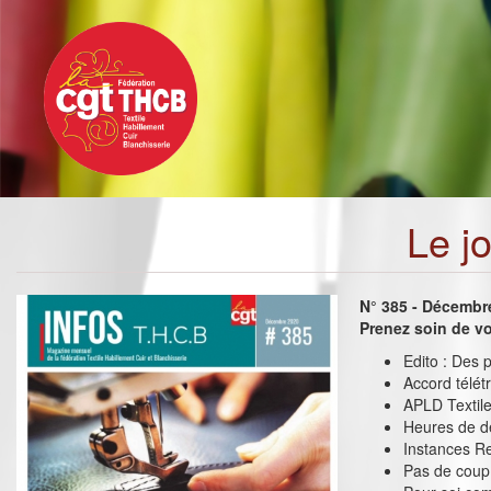
Toggle
Aller
navigation
au
contenu
principal
Le j
N° 385 - Décembr
Prenez soin de vo
Edito : Des p
Accord télétr
APLD Textile
Heures de dé
Instances Re
Pas de coup