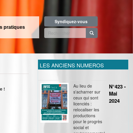
Syndiquez-vous
os pratiques
Formulaire
de
Rechercher
recherche
LES ANCIENS NUMEROS
Au lieu de
N°423 -
e !
s'acharner sur
Mai
ceux qui sont
2024
licenciés :
relocaliser les
productions
pour le progrès
social et