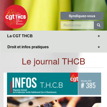
Toggle
Aller
navigation
au
contenu
Syndiquez-vous
principal
Formulaire
de
R
La CGT THCB
recherche
Droit et infos pratiques
Le journal THCB