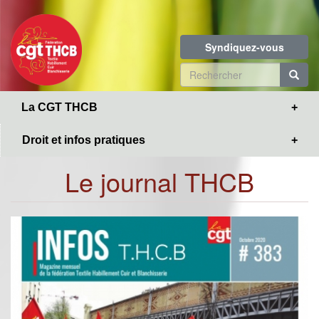
Toggle
Aller
navigation
au
contenu
Syndiquez-vous
principal
Formulaire
de
R
La CGT THCB
recherche
Droit et infos pratiques
Le journal THCB