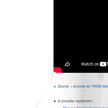
►
Source
:
Journal du THCB mai
►
A consulter également :