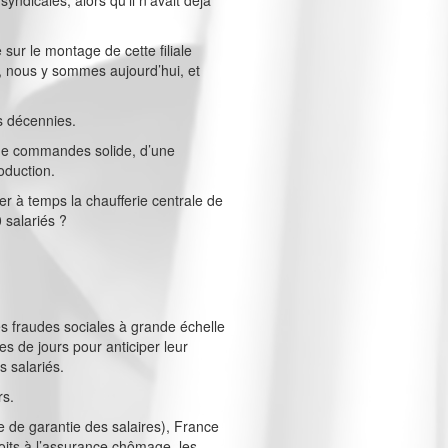
ndicales, alors qu’il n’avait déjà
 sur le montage de cette filiale
, nous y sommes aujourd’hui, et
s décennies.
et de commandes solide, d’une
oduction.
r à temps la chaufferie centrale de
 salariés ?
s fraudes sociales à grande échelle
s de jours pour anticiper leur
s salariés.
rs.
e de garantie des salaires), France
roits à l’assurance chômage, les