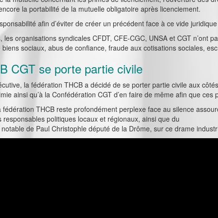
encore la portabilité de la mutuelle obligatoire après licenciement.
ponsabilité afin d’éviter de créer un précédent face à ce vide juridique 
s, les organisations syndicales CFDT, CFE-CGC, UNSA et CGT n’ont pas
biens sociaux, abus de confiance, fraude aux cotisations sociales, escro
B CGT se porte partie civile
cutive, la fédération THCB a décidé de se porter partie civile aux cô
imie ainsi qu’à la Confédération CGT d’en faire de même afin que ces
a fédération THCB reste profondément perplexe face au silence assou
s responsables politiques locaux et régionaux, ainsi que du
 notable de Paul Christophle député de la Drôme, sur ce drame industri