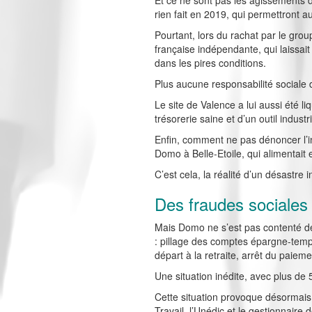
Et ce ne sont pas les agissements de
rien fait en 2019, qui permettront au
Pourtant, lors du rachat par le grou
française indépendante, qui laissa
dans les pires conditions.
Plus aucune responsabilité sociale 
Le site de Valence a lui aussi été l
trésorerie saine et d’un outil indus
Enfin, comment ne pas dénoncer l’in
Domo à Belle-Etoile, qui alimentait 
C’est cela, la réalité d’un désastre in
Des fraudes sociales
Mais Domo ne s’est pas contenté de
: pillage des comptes épargne-temps
départ à la retraite, arrêt du paiem
Une situation inédite, avec plus de
Cette situation provoque désormais 
Travail, l’Unédic et le gestionnaire