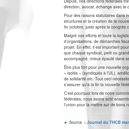
Depuis, nos directions fédérales tr
direction, avocat, échange avec la 
Pour des raisons statutaires dans n
structures et la création de la nouv
fin octobre, juste après le congrès 
Malgré nos efforts et toute la logis
d’organisations, de démarches fisca
projet. En effet, il est important 
que chaque syndicat, petit ou grand 
accompagné, mieux épaulé dans ses 
Être plus fort pour une nouvelle or
« isolés » (syndiqués à l’UL), améli
de solidarité etc. Tout ceci nécess
s’assurer qu'à la fin la nouvelle féd
C’est pourquoi lors de notre commi
fédérales, nous avons acté ensembl
l’union pour la mettre sur de bons r
►
Source
:
Journal du THCB mar