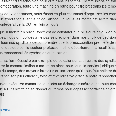
availlaient d’arrache-pied pour être dans les temps. Commissions de tra
confédération, toute une machine en route pour être prêt dans les temp
os deux fédérations, nous étions en plus contraints d’organiser les con
elle fédération avant la fin de l’année. Le lieu avait même été arrêté 
confédéral de la CGT en juin à Tours.
tique à mettre en place, force est de constater que plusieurs enjeux de 
les, nous ont obligés à ne pas se précipiter dans nos choix de décisi
pour tous nos syndicats de comprendre que la préoccupation première de 
et quelque soit le secteur professionnel, le département, la localité, so
responsabilités syndicales au quotidien.
ganisation nécessite par exemple de se caler sur la structure des synd
orer la communication à mettre en place pour tous, le service juridique d
ite du temps, des moyens humains et financiers qu’il nous faut calibrer 
ération soit plus efficace, forte et revendicative grâce à notre rapproch
ssion exécutive commune, et après un échange sincère et en toute con
e à l’unanimité de se donner du temps pour dépasser certaines diverg
ails.
s 2026