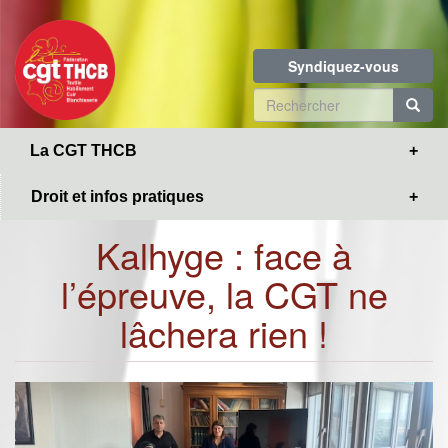
Toggle
Aller
navigation
au
contenu
Syndiquez-vous
principal
Formulaire
de
R
La CGT THCB
recherche
Droit et infos pratiques
Kalhyge : face à
l’épreuve, la CGT ne
lâchera rien !