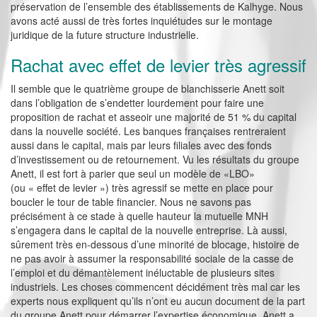
préservation de l’ensemble des établissements de Kalhyge. Nous
avons acté aussi de très fortes inquiétudes sur le montage
juridique de la future structure industrielle.
Rachat avec effet de levier très agressif
Il semble que le quatrième groupe de blanchisserie Anett soit
dans l’obligation de s’endetter lourdement pour faire une
proposition de rachat et asseoir une majorité de 51 % du capital
dans la nouvelle société. Les banques françaises rentreraient
aussi dans le capital, mais par leurs filiales avec des fonds
d’investissement ou de retournement. Vu les résultats du groupe
Anett, il est fort à parier que seul un modèle de «LBO»
(ou « effet de levier ») très agressif se mette en place pour
boucler le tour de table financier. Nous ne savons pas
précisément à ce stade à quelle hauteur la mutuelle MNH
s’engagera dans le capital de la nouvelle entreprise. Là aussi,
sûrement très en-dessous d’une minorité de blocage, histoire de
ne pas avoir à assumer la responsabilité sociale de la casse de
l’emploi et du démantèlement inéluctable de plusieurs sites
industriels. Les choses commencent décidément très mal car les
experts nous expliquent qu’ils n’ont eu aucun document de la part
du groupe Anett pour démarrer l’expertise économique. Anett a