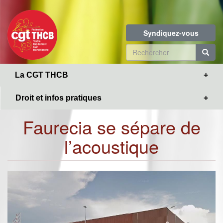
Toggle
Aller
navigation
au
contenu
Syndiquez-vous
principal
Formulaire
de
R
La CGT THCB
recherche
Droit et infos pratiques
Faurecia se sépare de
l’acoustique