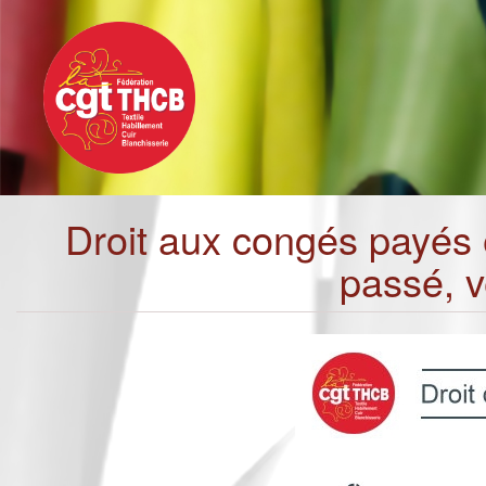
Toggle
Aller
navigation
au
contenu
principal
Droit aux congés payés e
passé, v