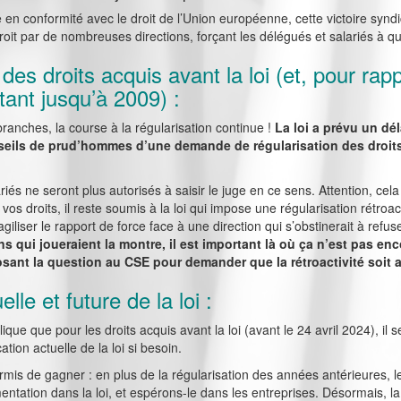
ise en conformité avec le droit de l’Union européenne, cette victoire syn
roit par de nombreuses directions, forçant les délégués et salariés à q
 des droits acquis avant la loi (et, pour rap
ant jusqu’à 2009) :
ranches, la course à la régularisation continue !
La loi a prévu un dél
nseils de prud’hommes d’une demande de régularisation des droi
ariés ne seront plus autorisés à saisir le juge en ce sens. Attention, cel
os droits, il reste soumis à la loi qui impose une régularisation rétroac
agiliser le rapport de force face à une direction qui s’obstinerait à refus
ons qui joueraient la montre, il est important là où ça n’est pas enco
osant la question au CSE pour demander que la rétroactivité soit 
elle et future de la loi :
lique que pour les droits acquis avant la loi (avant le 24 avril 2024), il 
ation actuelle de la loi si besoin.
rmis de gagner : en plus de la régularisation des années antérieures,
mentation dans la loi, et espérons-le dans les entreprises. Désormais, la 