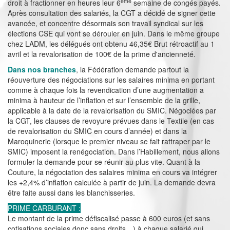
ème
droit à fractionner en heures leur 6
semaine de congés payés.
Après consultation des salariés, la CGT a décidé de signer cette
avancée, et concentre désormais son travail syndical sur les
élections CSE qui vont se dérouler en juin. Dans le même groupe
chez LADM, les délégués ont obtenu 46,35€ Brut rétroactif au 1
avril et la revalorisation de 100€ de la prime d'ancienneté.
Dans nos branches
, la Fédération demande partout la
réouverture des négociations sur les salaires minima en portant
comme à chaque fois la revendication d’une augmentation a
minima à hauteur de l’inflation et sur l’ensemble de la grille,
applicable à la date de la revalorisation du SMIC. Négociées par
la CGT, les clauses de revoyure prévues dans le Textile (en cas
de revalorisation du SMIC en cours d’année) et dans la
Maroquinerie (lorsque le premier niveau se fait rattraper par le
SMIC) imposent la renégociation. Dans l’Habillement, nous allons
formuler la demande pour se réunir au plus vite. Quant à la
Couture, la négociation des salaires minima en cours va intégrer
les +2,4% d’inflation calculée à partir de juin. La demande devra
être faite aussi dans les blanchisseries.
PRIME CARBURANT :
Le montant de la prime défiscalisé passe à 600 euros (et sans
cotisations sociales donc sans droits…) à chaque salarié qui