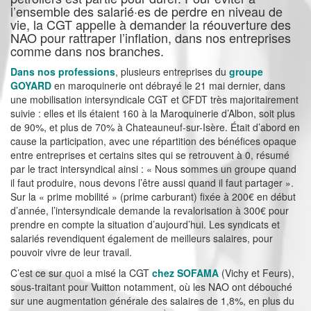
l’ensemble des salarié·es de perdre en niveau de
vie, la CGT appelle à demander la réouverture des
NAO pour rattraper l’inflation, dans nos entreprises
comme dans nos branches.
Dans nos professions
, plusieurs entreprises du
groupe
GOYARD
en maroquinerie ont débrayé le 21 mai dernier, dans
une mobilisation intersyndicale CGT et CFDT très majoritairement
suivie : elles et ils étaient 160 à la Maroquinerie d’Albon, soit plus
de 90%, et plus de 70% à Chateauneuf-sur-Isère. Était d’abord en
cause la participation, avec une répartition des bénéfices opaque
entre entreprises et certains sites qui se retrouvent à 0, résumé
par le tract intersyndical ainsi : « Nous sommes un groupe quand
il faut produire, nous devons l’être aussi quand il faut partager ».
Sur la « prime mobilité » (prime carburant) fixée à 200€ en début
d’année, l’intersyndicale demande la revalorisation à 300€ pour
prendre en compte la situation d’aujourd’hui. Les syndicats et
salariés revendiquent également de meilleurs salaires, pour
pouvoir vivre de leur travail.
C’est ce sur quoi a misé la CGT
chez SOFAMA
(Vichy et Feurs),
sous-traitant pour Vuitton notamment, où les NAO ont débouché
sur une augmentation générale des salaires de 1,8%, en plus du