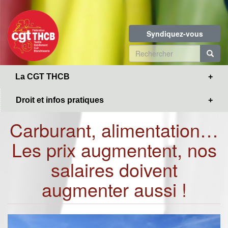
Toggle
Aller
navigation
au
contenu
Syndiquez-vous
principal
Formulaire
de
R
La CGT THCB
recherche
Droit et infos pratiques
Carburant, alimentation…
Les prix augmentent, nos
salaires doivent
augmenter aussi !