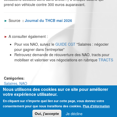
prend son véhicule contre 300 euros auparavant.
►
Source
:
Journal du THCB mai 2026
►
A consulter également :
Pour vos NAO, suivez le
GUIDE CGT
"Salaires : négocier
pour gagner dans l’entreprise"
Retrouvez demande de réouverture des NAO, tracts pour
mobiliser et valoriser vos négociations en rubrique
TRACTS
Catégories:
Salaires, NAO
Nous utilisons des cookies sur ce site pour améliorer
votre expérience utilisateur.
En cliquant sur n'importe quel lien sur cette page, vous donnez votre
Ⓒ CGT Fédération THCB - Tous les droits réservés -
Mentions légales
consentement pour que nous installions des cookies.
Plus d'information
Contactez-nous
Je décline
Oui, j'accepte