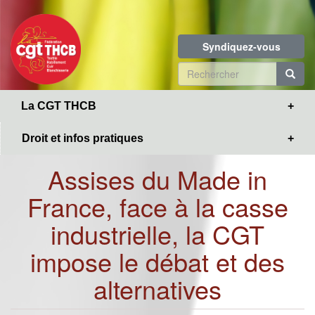
Toggle
Aller
navigation
au
contenu
Syndiquez-vous
principal
Formulaire
de
R
La CGT THCB
recherche
Droit et infos pratiques
Assises du Made in
France, face à la casse
industrielle, la CGT
impose le débat et des
alternatives