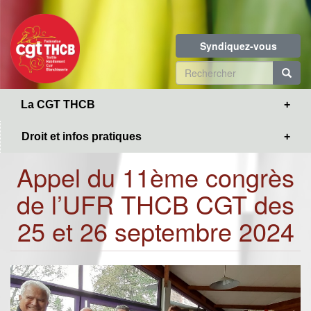
Toggle
Aller
navigation
au
contenu
Syndiquez-vous
principal
Formulaire
de
R
La CGT THCB
recherche
Droit et infos pratiques
Appel du 11ème congrès
de l’UFR THCB CGT des
25 et 26 septembre 2024