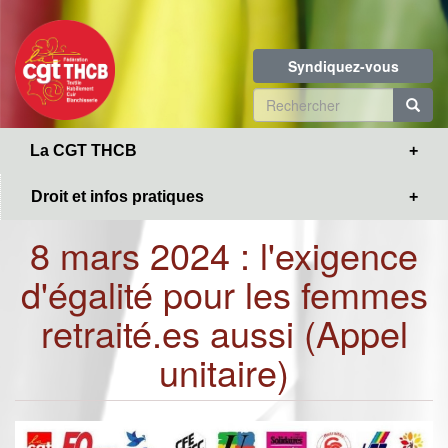
Toggle
Aller
navigation
au
contenu
Syndiquez-vous
principal
Formulaire
de
R
La CGT THCB
recherche
Droit et infos pratiques
8 mars 2024 : l'exigence
d'égalité pour les femmes
retraité.es aussi (Appel
unitaire)