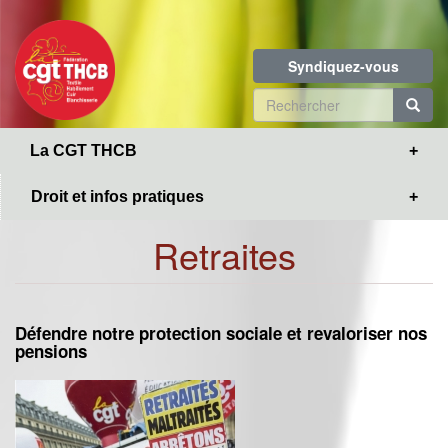
Toggle
Aller
navigation
au
contenu
Syndiquez-vous
principal
Formulaire
de
R
La CGT THCB
recherche
Droit et infos pratiques
Retraites
Défendre notre protection sociale et revaloriser nos
pensions