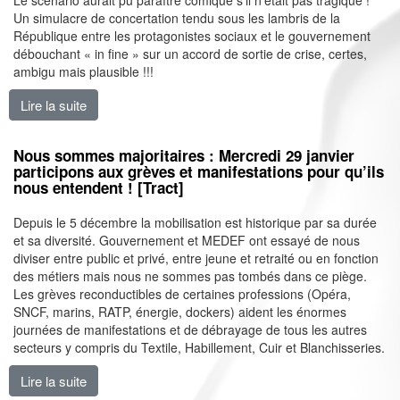
Le scénario aurait pu paraître comique s'il n'était pas tragique !
Un simulacre de concertation tendu sous les lambris de la
République entre les protagonistes sociaux et le gouvernement
débouchant « in fine » sur un accord de sortie de crise, certes,
ambigu mais plausible !!!
Lire la suite
de Age pivot : un compromis de dupe ! [Edito]
Nous sommes majoritaires : Mercredi 29 janvier
participons aux grèves et manifestations pour qu’ils
nous entendent ! [Tract]
Depuis le 5 décembre la mobilisation est historique par sa durée
et sa diversité. Gouvernement et MEDEF ont essayé de nous
diviser entre public et privé, entre jeune et retraité ou en fonction
des métiers mais nous ne sommes pas tombés dans ce piège.
Les grèves reconductibles de certaines professions (Opéra,
SNCF, marins, RATP, énergie, dockers) aident les énormes
journées de manifestations et de débrayage de tous les autres
secteurs y compris du Textile, Habillement, Cuir et Blanchisseries.
Lire la suite
de Nous sommes majoritaires : Mercredi 29 janvier par