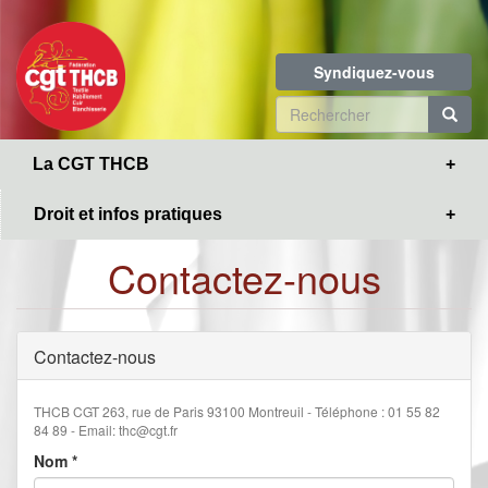
Toggle
Aller
navigation
au
contenu
Syndiquez-vous
principal
Formulaire
de
R
La CGT THCB
recherche
Droit et infos pratiques
Contactez-nous
Contactez-nous
THCB CGT 263, rue de Paris 93100 Montreuil - Téléphone : 01 55 82
84 89 - Email: thc@cgt.fr
Nom
*