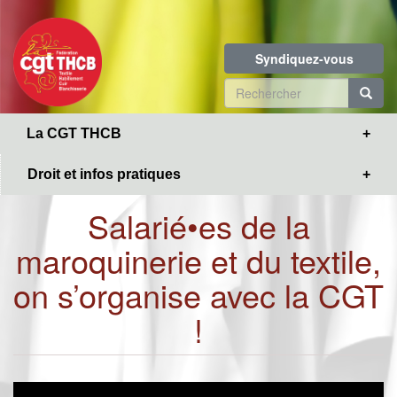
Toggle
Aller
navigation
au
contenu
Syndiquez-vous
principal
Formulaire
de
R
La CGT THCB
recherche
Droit et infos pratiques
Salarié•es de la
maroquinerie et du textile,
on s’organise avec la CGT
!