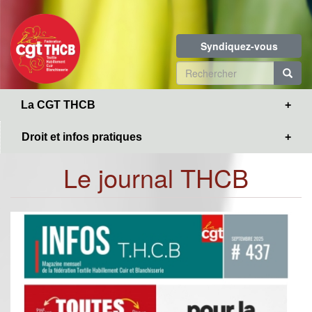
Toggle
Aller
navigation
au
contenu
Syndiquez-vous
principal
Formulaire
de
R
La CGT THCB
recherche
Droit et infos pratiques
Le journal THCB