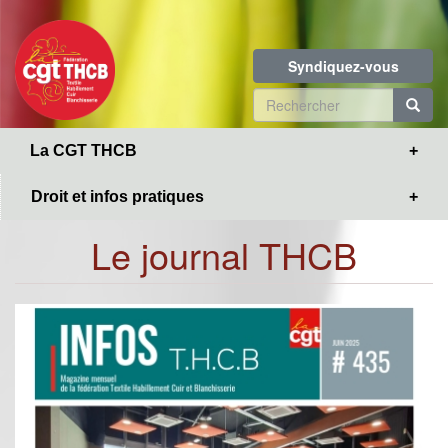
Toggle
Aller
navigation
au
contenu
Syndiquez-vous
principal
Formulaire
de
R
La CGT THCB
recherche
Droit et infos pratiques
Le journal THCB