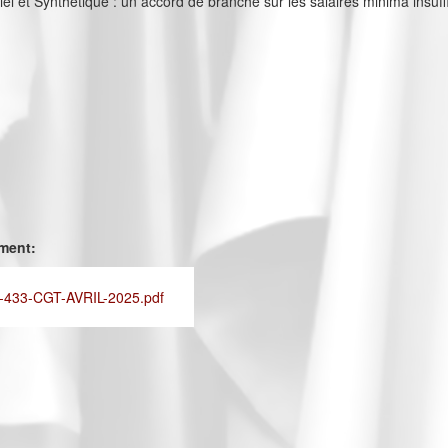
iciel et Synthétique : un accord de branche sur les salaires minima insuff
ement:
433-CGT-AVRIL-2025.pdf