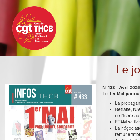
Toggle
Aller
navigation
au
contenu
principal
Le j
N°433 - Avril 202
Le 1er Mai partou
La propagand
Retraite, NA
de l’Isère a
ETAM se fic
La négociati
rémunératio