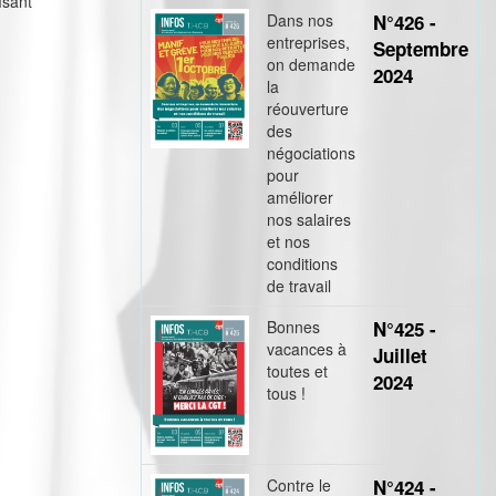
isant
Dans nos
N°426 -
entreprises,
Septembre
on demande
2024
la
réouverture
des
négociations
pour
améliorer
nos salaires
et nos
conditions
de travail
Bonnes
N°425 -
vacances à
Juillet
toutes et
2024
tous !
Contre le
N°424 -