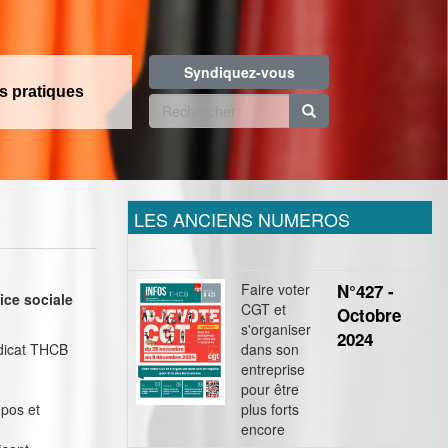
Syndiquez-vous
os pratiques
Formulaire
de
Rechercher
recherche
LES ANCIENS NUMEROS
Faire voter
N°427 -
ice sociale
CGT et
Octobre
s'organiser
2024
ndicat THCB
dans son
entreprise
pour être
epos et
plus forts
encore