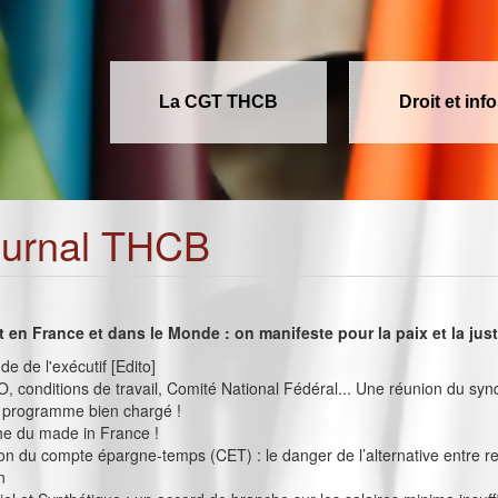
La CGT THCB
Droit et inf
ournal THCB
5
t en France et dans le Monde : on manifeste pour la paix et la just
e de l'exécutif [Edito]
O, conditions de travail, Comité National Fédéral... Une réunion du sy
u programme bien chargé !
he du made in France !
on du compte épargne-temps (CET) : le danger de l’alternative entre r
n