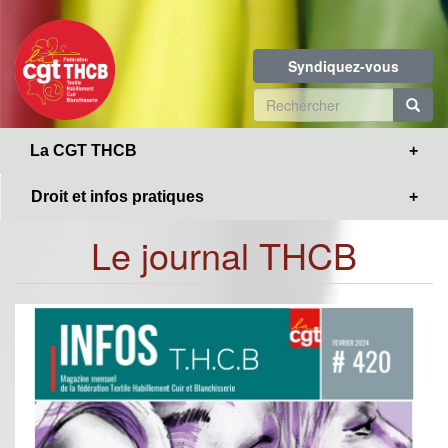
Toggle
Aller
navigation
au
contenu
Syndiquez-vous
principal
Formulaire
de
R
La CGT THCB
recherche
Droit et infos pratiques
Le journal THCB