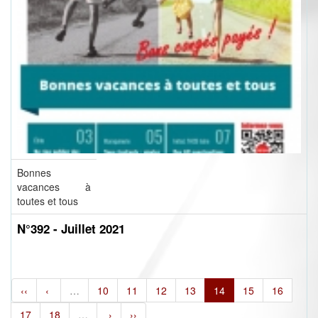
Bonnes
vacances à
toutes et tous
N°392 - Juillet 2021
‹‹
‹
…
10
11
12
13
14
15
16
17
18
…
›
››