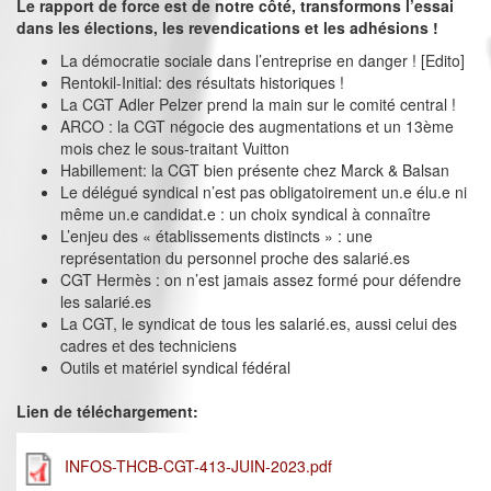
Le rapport de force est de notre côté, transformons l’essai
dans les élections, les revendications et les adhésions !
La démocratie sociale dans l’entreprise en danger ! [Edito]
Rentokil-Initial: des résultats historiques !
La CGT Adler Pelzer prend la main sur le comité central !
ARCO : la CGT négocie des augmentations et un 13ème
mois chez le sous-traitant Vuitton
Habillement: la CGT bien présente chez Marck & Balsan
Le délégué syndical n’est pas obligatoirement un.e élu.e ni
même un.e candidat.e : un choix syndical à connaître
L’enjeu des « établissements distincts » : une
représentation du personnel proche des salarié.es
CGT Hermès : on n’est jamais assez formé pour défendre
les salarié.es
La CGT, le syndicat de tous les salarié.es, aussi celui des
cadres et des techniciens
Outils et matériel syndical fédéral
Lien de téléchargement:
INFOS-THCB-CGT-413-JUIN-2023.pdf