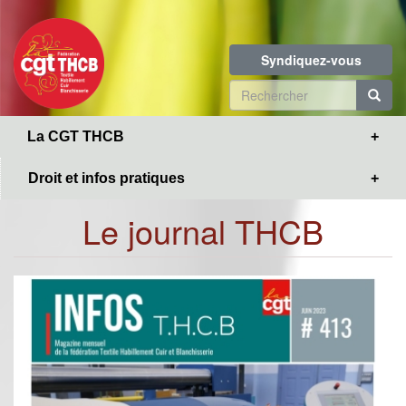
Toggle
Aller
navigation
au
contenu
Syndiquez-vous
principal
Formulaire
de
R
La CGT THCB
recherche
Droit et infos pratiques
Le journal THCB